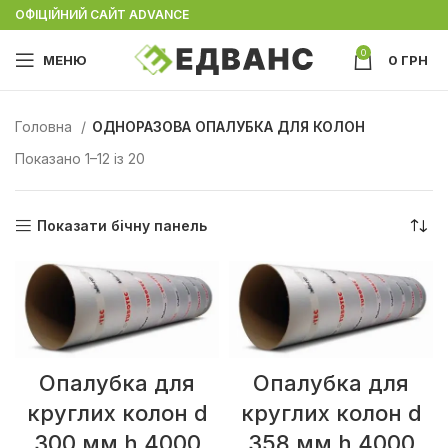
ОФІЦІЙНИЙ САЙТ ADVANCE
0
МЕНЮ
0
ГРН
Головна
ОДНОРАЗОВА ОПАЛУБКА ДЛЯ КОЛОН
Показано 1–12 із 20
Показати бічну панель
Опалубка для
Опалубка для
круглих колон d
круглих колон d
300 мм h 4000
358 мм h 4000